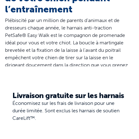
l’entraînement
Plébiscité par un million de parents d'animaux et de
dresseurs chaque année, le harnais anti-traction
PetSafe® Easy Walk est le compagnon de promenade
idéal pour vous et votre chiot. La boucle à martingale
brevetée et la fixation de la laisse à l'avant du poitrail
empêchent votre chien de tirer sur la laisse en le
dirigeant doucement dans la direction que vous prenez.
Plus de risque d'étouffement ou d'étranglement, ce
harnais est conçu pour reposer sur le poitrail de votre
chien plutôt que sur sa gorge. Ce harnais est idéal pour
Livraison gratuite sur les harnais
les chiens qui tirent peu ou modérément sur leur laisse, il
est disponible dans une variété de couleurs et de
Économisez sur les frais de livraison pour une
modèles pour permettre à votre chiot de se promener
durée limitée. Sont exclus les harnais de soutien
avec classe. S'ajustant parfaitement en quelques minutes,
CareLift™.
ce harnais est prêt à passer à l'action quand vous l'êtes
Votre animal mérite ce qu'il y a de meilleur. PetSafe®