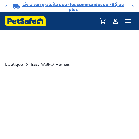
Livraison gratuite pour les commandes de 79 $ ou
Carrousel de notifications
plus
Profil
Boutique
Easy Walk® Harnais