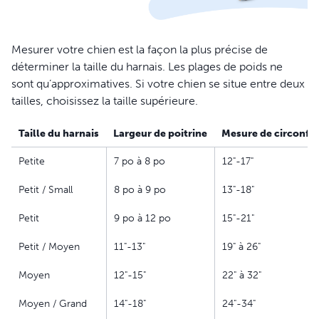
Mesurer votre chien est la façon la plus précise de
déterminer la taille du harnais. Les plages de poids ne
sont qu’approximatives. Si votre chien se situe entre deux
tailles, choisissez la taille supérieure.
Taille du harnais
Largeur de poitrine
Mesure de circonfé
Petite
7 po à 8 po
12"-17"
Petit / Small
8 po à 9 po
13"-18"
Petit
9 po à 12 po
15"-21"
Petit / Moyen
11"-13"
19" à 26"
Moyen
12"-15"
22" à 32"
Moyen / Grand
14"-18"
24"-34"