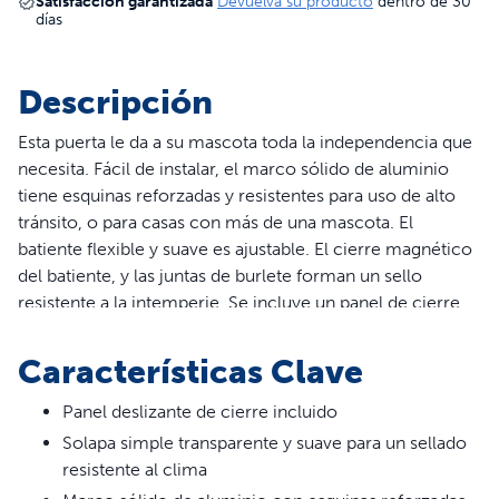
Satisfacción garantizada
Devuelva su producto
dentro de 30
días
Descripción
Esta puerta le da a su mascota toda la independencia que
necesita. Fácil de instalar, el marco sólido de aluminio
tiene esquinas reforzadas y resistentes para uso de alto
tránsito, o para casas con más de una mascota. El
batiente flexible y suave es ajustable. El cierre magnético
del batiente, y las juntas de burlete forman un sello
resistente a la intemperie. Se incluye un panel de cierre
para mejorar la resistencia a la intemperie o para
controlar el acceso de su mascota. La instalación de esta
Características Clave
puerta para perros y gatos es un sencillo proyecto de
bricolaje y se adapta a puertas de hasta 51 mm de grosor.
Panel deslizante de cierre incluido
Solapa simple transparente y suave para un sellado
resistente al clima
ADVERTENCIA: