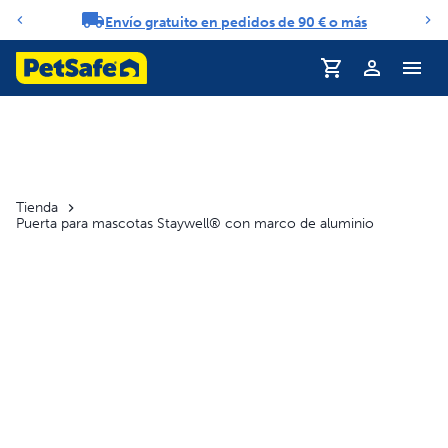
Envío gratuito en pedidos de 90 € o más
Carrusel de notificaciones
Perfil
Tienda
Puerta para mascotas Staywell® con marco de aluminio