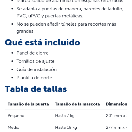
Marco sólido de aluminio con esquinas reforzadas
Los niños pequeños caben por la puerta.
Lea toda la
Se adapta a puertas de madera, paredes de ladrillo,
declaración.
PVC, uPVC y puertas metálicas.
Características
No se pueden añadir túneles para recortes más
grandes
Placa de cierre corredera incluida
Qué está incluido
Batiente único blando y transparente para aislar frente a
las inclemencias del tiempo
Panel de cierre
Marco de aluminio sólido con esquinas reforzadas
Tornillos de ajuste
Puede colocarse en puertas de madera, PVC, uPVC o
Guía de instalación
puertas de metal
Plantilla de corte
Tabla de tallas
Tamaño de la puerta
Tamaño de la mascota
Dimensiones
Pequeño
Hasta 7 kg
201 mm x 2
Medio
Hasta 18 kg
277 mm x 4