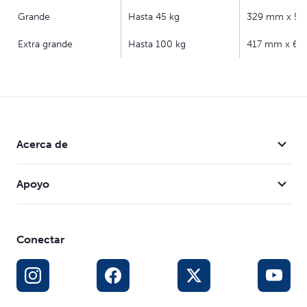
Grande
Hasta 45 kg
329 mm x 5
Extra grande
Hasta 100 kg
417 mm x 6
Acerca de
Apoyo
Conectar