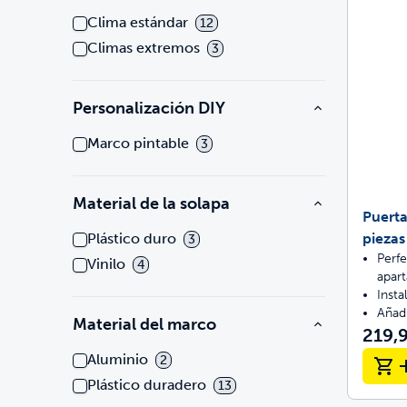
Clima estándar
12
Climas extremos
3
Personalización DIY
Marco pintable
3
Material de la solapa
Puerta
piezas
Plástico duro
3
Perfe
Vinilo
4
apar
Insta
Añad
Material del marco
219,9
Aluminio
2
Plástico duradero
13