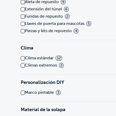
Aleta de repuesto
9
Extensión del túnel
6
Fundas de repuesto
2
Llaves de puerta para mascotas
5
Piezas y kits de repuesto
4
Clima
Clima estándar
12
Climas extremos
3
Personalización DIY
Marco pintable
3
Material de la solapa