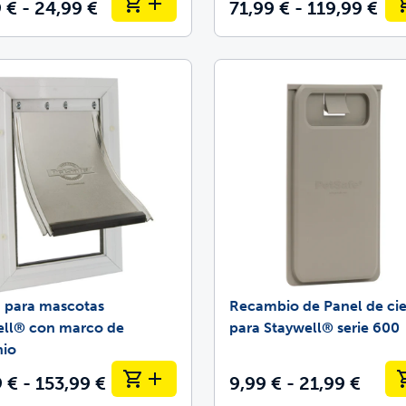
 € - 24,99 €
71,99 € - 119,99 €
a para mascotas
Recambio de Panel de cie
ell® con marco de
para Staywell® serie 600
nio
 € - 153,99 €
9,99 € - 21,99 €