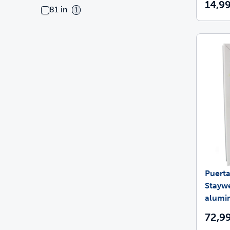
14,99
81 in
1
Puert
Stayw
alumi
72,99