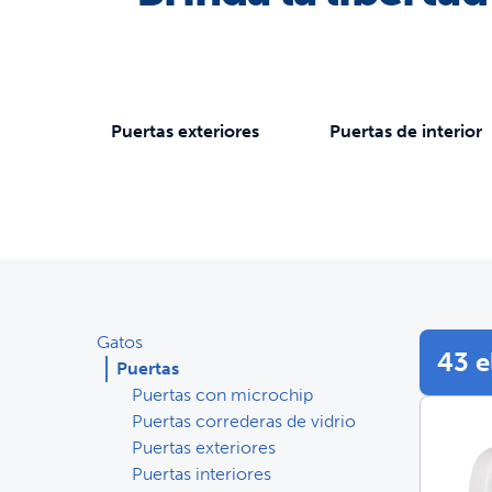
Fuentes y comederos
Piezas y accesorios
Vallado
Vallado
Puertas
Compra todos los productos
de Gatos
Com
Puertas exteriores
Puertas de interior
Piezas y accesorios
Adiestramiento
Piezas y accesorios
Compra todos los productos
de Perros
Com
Ver todos los productos
Disf
Gatos
43 
Puertas
Puertas con microchip
Puertas correderas de vidrio
Puertas exteriores
Puertas interiores