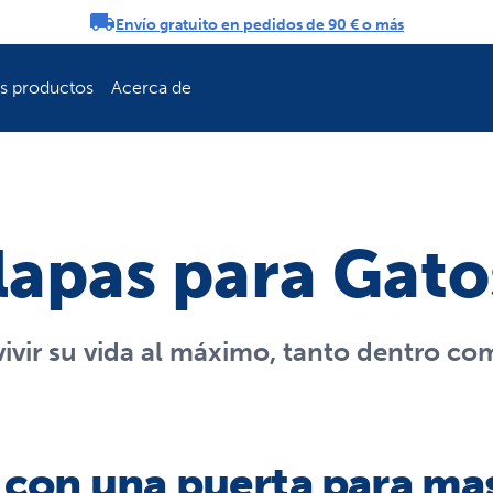
Envío gratuito en pedidos de 90 € o más
ificaciones
os productos
Acerca de
Refresca la rutin
lapas para Gato
vivir su vida al máximo, tanto dentro co
d con una puerta para m