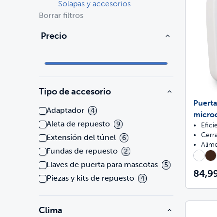
Solapas y accesorios
Borrar filtros
Precio
Tipo de accesorio
Puerta
Adaptador
4
micro
Aleta de repuesto
9
Efici
Cerr
Extensión del túnel
6
Alim
Fundas de repuesto
2
Llaves de puerta para mascotas
5
84,9
Piezas y kits de repuesto
4
Clima