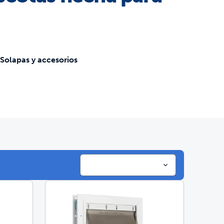
cotas construidas para durar
 veces mejor
Solapas y accesorios