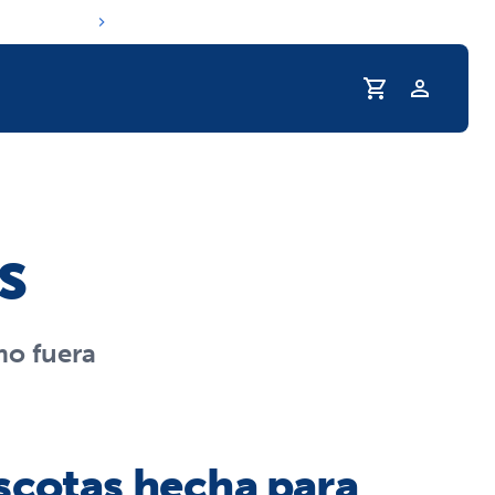
Perfil
a de hidratación de tu mascota
s
mo fuera
ascotas hecha para