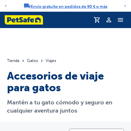
Envío gratuito en pedidos de 90 € o más
Carrusel de notificaciones
Tienda
Gatos
Viajes
Accesorios de viaje
para gatos
Mantén a tu gato cómodo y seguro en
cualquier aventura juntos