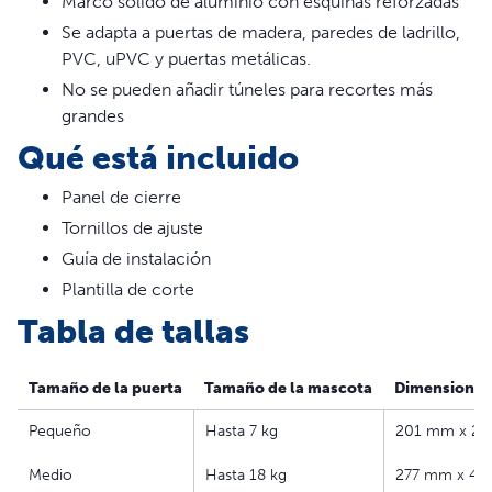
Marco sólido de aluminio con esquinas reforzadas
Los niños pequeños caben por la puerta.
Lea toda la
Se adapta a puertas de madera, paredes de ladrillo,
declaración.
PVC, uPVC y puertas metálicas.
Características
No se pueden añadir túneles para recortes más
grandes
Placa de cierre corredera incluida
Qué está incluido
Batiente único blando y transparente para aislar frente a
las inclemencias del tiempo
Panel de cierre
Marco de aluminio sólido con esquinas reforzadas
Tornillos de ajuste
Puede colocarse en puertas de madera, PVC, uPVC o
Guía de instalación
puertas de metal
Plantilla de corte
Tabla de tallas
Tamaño de la puerta
Tamaño de la mascota
Dimensiones
Pequeño
Hasta 7 kg
201 mm x 2
Medio
Hasta 18 kg
277 mm x 4