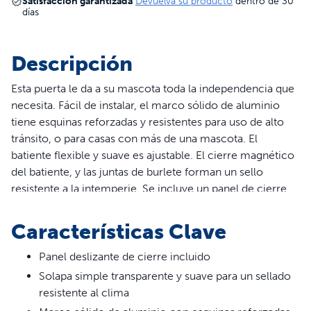
Satisfacción garantizada
Devuelva su producto
dentro de 30
días
Descripción
Esta puerta le da a su mascota toda la independencia que
necesita. Fácil de instalar, el marco sólido de aluminio
tiene esquinas reforzadas y resistentes para uso de alto
tránsito, o para casas con más de una mascota. El
batiente flexible y suave es ajustable. El cierre magnético
del batiente, y las juntas de burlete forman un sello
resistente a la intemperie. Se incluye un panel de cierre
para mejorar la resistencia a la intemperie o para
controlar el acceso de su mascota. La instalación de esta
Características Clave
puerta para perros y gatos es un sencillo proyecto de
bricolaje y se adapta a puertas de hasta 51 mm de grosor.
Panel deslizante de cierre incluido
Solapa simple transparente y suave para un sellado
resistente al clima
ADVERTENCIA: