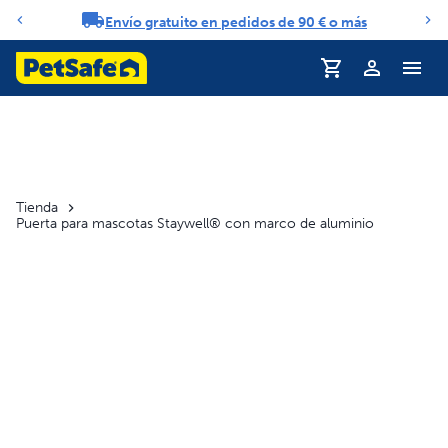
Envío gratuito en pedidos de 90 € o más
Carrusel de notificaciones
Perfil
Tienda
Puerta para mascotas Staywell® con marco de aluminio