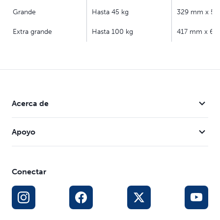
Grande
Hasta 45 kg
329 mm x 5
Extra grande
Hasta 100 kg
417 mm x 6
Acerca de
Apoyo
Conectar