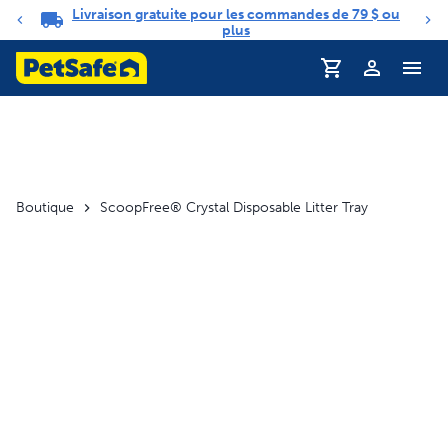
Livraison gratuite pour les commandes de 79 $ ou
Carrousel de notifications
plus
Profil
Boutique
ScoopFree® Crystal Disposable Litter Tray