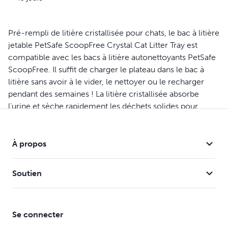
Pré-rempli de litière cristallisée pour chats, le bac à litière
jetable PetSafe ScoopFree Crystal Cat Litter Tray est
compatible avec les bacs à litière autonettoyants PetSafe
ScoopFree. Il suffit de charger le plateau dans le bac à
litière sans avoir à le vider, le nettoyer ou le recharger
pendant des semaines ! La litière cristallisée absorbe
l'urine et sèche rapidement les déchets solides pour
éliminer les odeurs.
Avec le bac entièrement jetable et le piège à déchets
À propos
couvert, vous ne voyez ni ne touchez jamais les déchets
malodorants ! Toutes les quelques semaines, remplacez
Soutien
simplement le plateau de litière pour chat et votre litière
auto-nettoyante ScoopFree est comme neuve. La
marque PetSafe est là pour vous aider, vous et votre
Se connecter
animal, à vivre heureux ensemblel