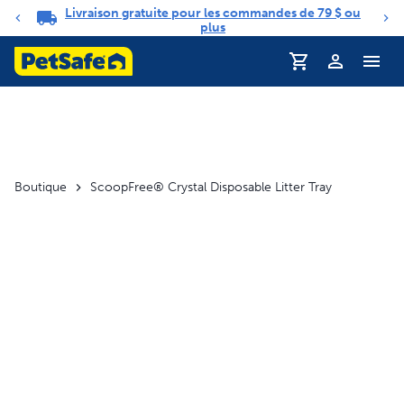
Livraison gratuite pour les commandes de 79 $ ou
Carrousel de notifications
plus
Profil
Boutique
ScoopFree® Crystal Disposable Litter Tray