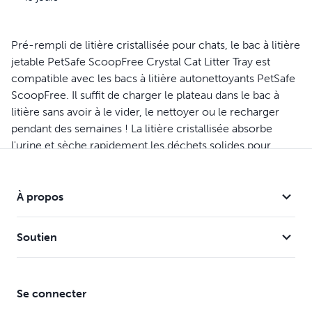
Pré-rempli de litière cristallisée pour chats, le bac à litière
jetable PetSafe ScoopFree Crystal Cat Litter Tray est
compatible avec les bacs à litière autonettoyants PetSafe
ScoopFree. Il suffit de charger le plateau dans le bac à
litière sans avoir à le vider, le nettoyer ou le recharger
pendant des semaines ! La litière cristallisée absorbe
l'urine et sèche rapidement les déchets solides pour
éliminer les odeurs.
Avec le bac entièrement jetable et le piège à déchets
À propos
couvert, vous ne voyez ni ne touchez jamais les déchets
malodorants ! Toutes les quelques semaines, remplacez
Soutien
simplement le plateau de litière pour chat et votre litière
auto-nettoyante ScoopFree est comme neuve. La
marque PetSafe est là pour vous aider, vous et votre
Se connecter
animal, à vivre heureux ensemblel