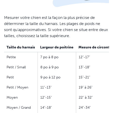
Mesurer votre chien est la façon la plus précise de
déterminer la taille du harnais. Les plages de poids ne
sont qu’approximatives. Si votre chien se situe entre deux
tailles, choisissez la taille supérieure.
Taille du harnais
Largeur de poitrine
Mesure de circonfé
Petite
7 po à 8 po
12"-17"
Petit / Small
8 po à 9 po
13"-18"
Petit
9 po à 12 po
15"-21"
Petit / Moyen
11"-13"
19" à 26"
Moyen
12"-15"
22" à 32"
Moyen / Grand
14"-18"
24"-34"