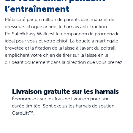
l’entraînement
Plébiscité par un million de parents d'animaux et de
dresseurs chaque année, le harnais anti-traction
PetSafe® Easy Walk est le compagnon de promenade
idéal pour vous et votre chiot. La boucle à martingale
brevetée et la fixation de la laisse à l'avant du poitrail
empêchent votre chien de tirer sur la laisse en le
dirigeant doucement dans la direction que vous prenez.
Plus de risque d'étouffement ou d'étranglement, ce
harnais est conçu pour reposer sur le poitrail de votre
chien plutôt que sur sa gorge. Ce harnais est idéal pour
Livraison gratuite sur les harnais
les chiens qui tirent peu ou modérément sur leur laisse, il
est disponible dans une variété de couleurs et de
Économisez sur les frais de livraison pour une
modèles pour permettre à votre chiot de se promener
durée limitée. Sont exclus les harnais de soutien
avec classe. S'ajustant parfaitement en quelques minutes,
CareLift™.
ce harnais est prêt à passer à l'action quand vous l'êtes
Votre animal mérite ce qu'il y a de meilleur. PetSafe®