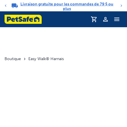
Livraison gratuite pour les commandes de 79 $ ou
Carrousel de notifications
plus
Profil
Boutique
Easy Walk® Harnais