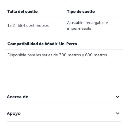
soporte para los padres de mascotas que buscan
Talla del cuello
Tipo de cuello
opciones seguras, efectivas y recomendadas por
expertos en las que pueden confiar para satisfacer las
Ajustable, recargable e
15,2–58,4 centímetros
necesidades de entrenamiento únicas de cada perro
impermeable
Compatibilidad de Añadir-Un-Perro
Disponible para las series de 300 metros y 600 metros
Acerca de
Apoyo