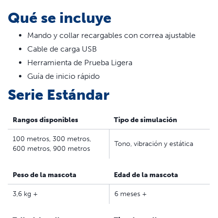
ideal para entrenamientos exitosos tanto en interiores
Qué se incluye
como en exteriores.
Mando y collar recargables con correa ajustable
PetSafe® Lite Entrenador
Cable de carga USB
Remoto
Herramienta de Prueba Ligera
Guía de inicio rápido
El entrenador remoto PetSafe® Lite está diseñado
Serie Estándar
específicamente para perros con una personalidad
sensible o tímida. Los niveles de estimulación son muy
suaves, incluso cuando se aumentan a niveles más altos.
Rangos disponibles
Tipo de simulación
Características:
100 metros, 300 metros,
Tono, vibración y estática
600 metros, 900 metros
Entrenamiento sin correa: Entrena y corrige de manera
segura los comportamientos no deseados de tu perro
Peso de la mascota
Edad de la mascota
con un mando a distancia digital ligero y un collar
Entrena a 2 perros con 1 mando a distancia con la
3,6 kg +
6 meses +
compra de un Collar Receptor Add-A-Dog adicional;
las opciones para varios perros no están disponibles en