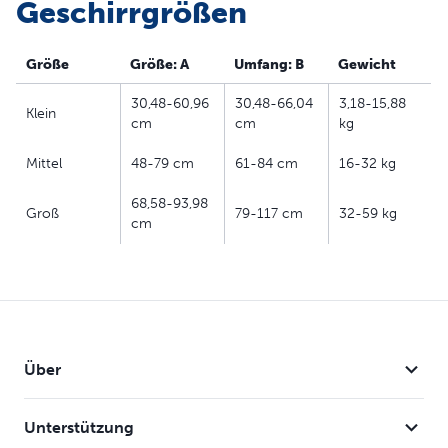
Geschirrgrößen
Freund beim Treppensteigen oder beim Aus- und
Einsteigen aus dem Auto unterstützen. Dank des gut
Größe
Größe: A
Umfang: B
Gewicht
durchdachten Designs eignet sich das Hebegeschirr
sowohl für Rüden als auch für Hündinnen.
30,48-60,96
30,48-66,04
3,18-15,88
Klein
„Töpfchenpausen“ sind damit einfach. Zum Reinigen
cm
cm
kg
geben Sie das Geschirr einfach in die Waschmaschine.
Mit PetSafe® können Sie und Ihr Haustier zusammen
Mittel
48-79 cm
61-84 cm
16-32 kg
glücklich leben™.
68,58-93,98
Groß
79-117 cm
32-59 kg
cm
Ehemals Solvit™ – Verpackung kann variieren
Produktinformation
Ganzkörperunterstützung: Bieten Sie Ihrem Hund die
Ganzkörperunterstützung, die er braucht. Das Geschirr
eignet sich für älter Hunde sowie Hunde, die sich von
Über
einer Operation erholen oder Schwierigkeiten beim
Gehen haben.
Unterstützung
Sichere Hilfe für Ihr Haustier: An den Griffen können