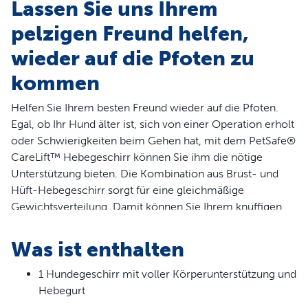
Lassen Sie uns Ihrem
pelzigen Freund helfen,
wieder auf die Pfoten zu
kommen
Helfen Sie Ihrem besten Freund wieder auf die Pfoten.
Egal, ob Ihr Hund älter ist, sich von einer Operation erholt
oder Schwierigkeiten beim Gehen hat, mit dem PetSafe®
CareLift™ Hebegeschirr können Sie ihm die nötige
Unterstützung bieten. Die Kombination aus Brust- und
Hüft-Hebegeschirr sorgt für eine gleichmäßige
Gewichtsverteilung. Damit können Sie Ihrem knuffigen
Freund eine Ganzkörperunterstützung bieten. Heben Sie
Ihren Hund an den Griffen und mit dem mitgelieferten
Was ist enthalten
Schultergurt sicher an, ohne schmerzhaften Druck auf
seine Gelenke auszuüben. Auch Ihr Rücken bleibt
1 Hundegeschirr mit voller Körperunterstützung und
dadurch geschont. Mit dem angenehm vollständig
Hebegurt
gepolsterten Geschirr können Sie Ihren vierbeinigen