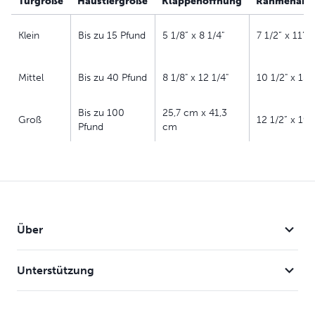
Türgröße
Haustiergröße
Klappenöffnung
Rahmenabm
Klein
Bis zu 15 Pfund
5 1/8” x 8 1/4"
7 1/2” x 11”
Mittel
Bis zu 40 Pfund
8 1/8" x 12 1/4"
10 1/2" x 15"
Bis zu 100
25,7 cm x 41,3
Groß
12 1/2” x 19 
Pfund
cm
Über
Unterstützung