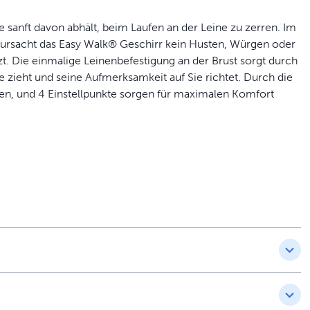
 sanft davon abhält, beim Laufen an der Leine zu zerren. Im
rursacht das Easy Walk® Geschirr kein Husten, Würgen oder
zt. Die einmalige Leinenbefestigung an der Brust sorgt durch
e zieht und seine Aufmerksamkeit auf Sie richtet. Durch die
ehen, und 4 Einstellpunkte sorgen für maximalen Komfort
rmeidet Verdrehen
zuverlässige Passform