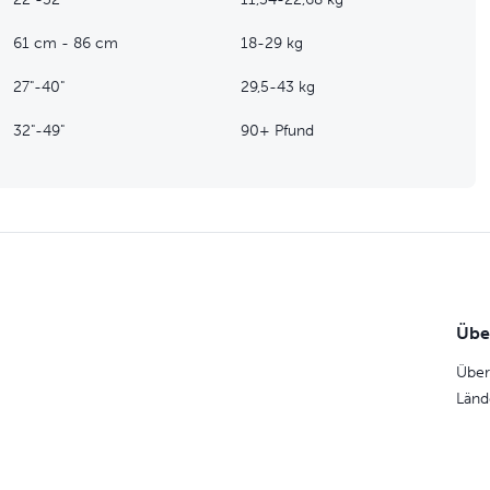
61 cm - 86 cm
18-29 kg
27"-40"
29,5-43 kg
32"-49"
90+ Pfund
Übe
Über
Länd