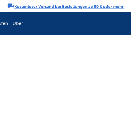
Kostenloser Versand bei Bestellungen ab 90 € oder mehr
ngs-Karussell
ufen
Über
Erneuern Sie die