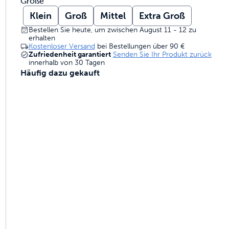
Größe
gebaut sind, um zu halten
Klein
Groß
Mittel
Extra Groß
Bestellen Sie heute, um zwischen August 11 - 12 zu
erhalten
Kostenloser Versand
bei Bestellungen über
90 €
 Geruchskontrolle
Zufriedenheit garantiert
Senden Sie Ihr Produkt zurück
innerhalb von 30 Tagen
Häufig dazu gekauft
hlene Zaunlösungen
ammen