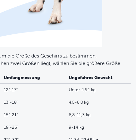
 um die Größe des Geschirrs zu bestimmen.
hen zwei Größen liegt, wählen Sie die größere Größe.
Umfangmessung
Ungefähres Gewicht
12"-17"
Unter 4,54 kg
13"-18"
4,5-6,8 kg
15"-21"
6,8-11,3 kg
19"-26"
9-14 kg
22"-32"
11,34-22,68 kg