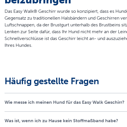
Das Easy Walk® Geschirr wurde so konzipiert, dass es Hunde
Gegensatz zu traditionellen Halsbändern und Geschirren ve
Luftschnappen, da der Brustgurt unterhalb des Brustbeins sit
Lenken zur Seite dafür, dass Ihr Hund nicht mehr an der Lein
Schnellverschlüsse ist das Geschirr leicht an- und auszuzi
Ihres Hundes.
Produktinformation
Stoppt das Ziehen an der Leine schnell und behaglich.
Einfach anzupassen und benutzerfreundlich
Häufig gestellte Fragen
Empfohlen von Tierärzten und Trainern
Martingal-Brustgurt sorgt für Vorwärtsbewegung und ve
4 Befestigungspunkte sorgen für maximalen Komfort und 
Wie messe ich meinen Hund für das Easy Walk Geschirr?
2 Schnellverschlüsse zum einfacheren Anziehen
Weiches Nylonmaterial
Anpassungsanleitung liegt bei
Was ist, wenn ich zu Hause kein Stoffmaßband habe?