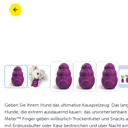
Reisen
Teile und Zubehör
Spiele
Mobilität
Reisen
Alle Katzen Produkte kaufen
Kau
Teile und Zubehör
Mobilität
Teile und Zubehör
Alle Hunde Produkte kaufen
Sho
Alles einkaufen
Gen
Geben Sie Ihrem Hund das ultimative Kauspielzeug. Das lang
Hunde, die extrem ausdauernd kauen; das unvorhersehbare Hü
Meter™ Finger geben willkürlich Trockenfutter und Snacks a
mit Erdnussbutter oder Käse bestreichen und über Nacht einf