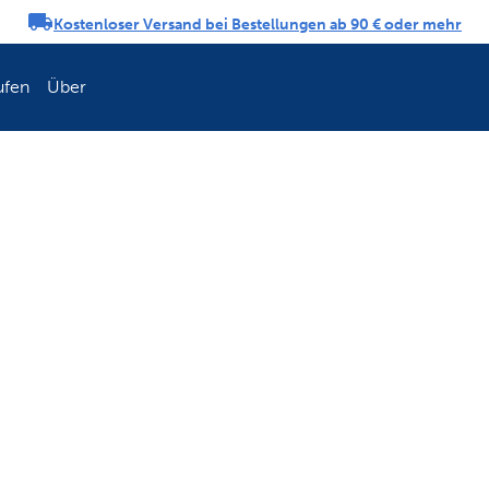
Kostenloser Versand bei Bestellungen ab 90 € oder mehr
ngs-Karussell
ufen
Über
Erneuern Sie die