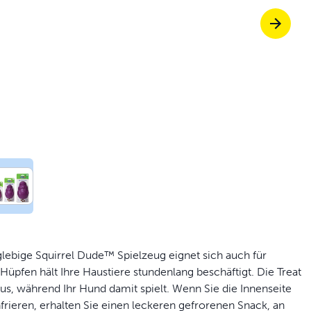
Tierklappen, die 
fen Sie ScoopFree für eine 4-mal bessere
p für von Tierärzten und Trainern empfo
ießen Sie entspannte Spaziergänge zus
lebige Squirrel Dude™ Spielzeug eignet sich auch für
pfen hält Ihre Haustiere stundenlang beschäftigt. Die Treat
us, während Ihr Hund damit spielt. Wenn Sie die Innenseite
rieren, erhalten Sie einen leckeren gefrorenen Snack, an