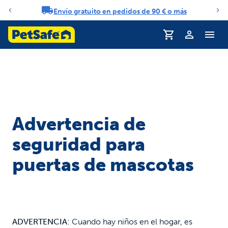
Envío gratuito en pedidos de 90 € o más
Carrusel de notificaciones
Perfil
Advertencia de
seguridad para
puertas de mascotas
ADVERTENCIA:
Cuando hay niños en el hogar, es