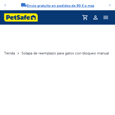
Envío gratuito en pedidos de 90 € o más
Carrusel de notificaciones
Perfil
Tienda
Solapa de reemplazo para gatos con bloqueo manual