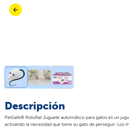
Fuentes y comederos
Piezas y accesorios
Vallado
Vallado
Puertas
Compra todos los productos
de Gatos
Com
Piezas y accesorios
Adiestramiento
Piezas y accesorios
Compra todos los productos
de Perros
Com
Ver todos los productos
Disf
Descripción
PetSafe® RoloRat Juguete automático para gatos es un jugu
activando la necesidad que tiene su gato de perseguir. Los