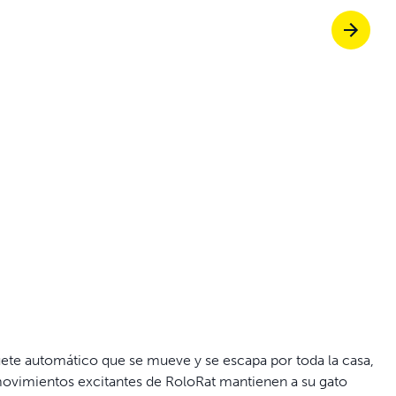
Puertas para mas
pra ScoopFree para un control del olor 4
prar soluciones de vallado
ruta de paseos sin estrés juntos
ete automático que se mueve y se escapa por toda la casa,
 movimientos excitantes de RoloRat mantienen a su gato