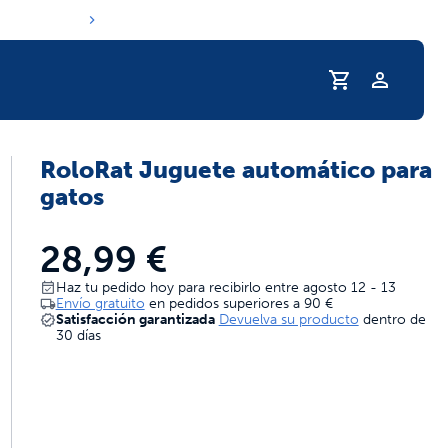
Perfil
RoloRat Juguete automático para
a de hidratación de tu mascota
gatos
28,99 €
Haz tu pedido hoy para recibirlo entre agosto 12 - 13
Envío gratuito
en pedidos superiores a
90 €
Satisfacción garantizada
Devuelva su producto
dentro de
30 días