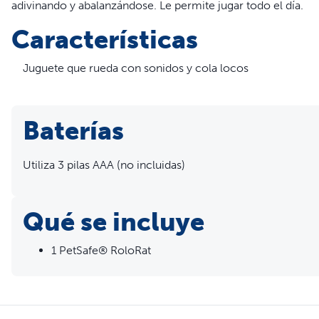
adivinando y abalanzándose. Le permite jugar todo el día.
Características
Juguete que rueda con sonidos y cola locos
El apagado automático es conveniente y aumenta la duraci
La característica “Jugar en ausencia” permite que el gato
2 años de garantía
Baterías
Utiliza 3 pilas AAA (no incluidas)
Qué se incluye
1 PetSafe® RoloRat