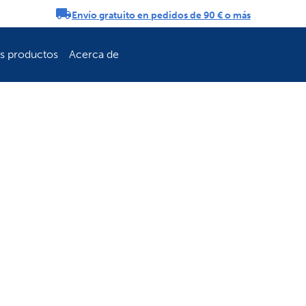
Envío gratuito en pedidos de 90 € o más
ificaciones
os productos
Acerca de
Refresca la rutin