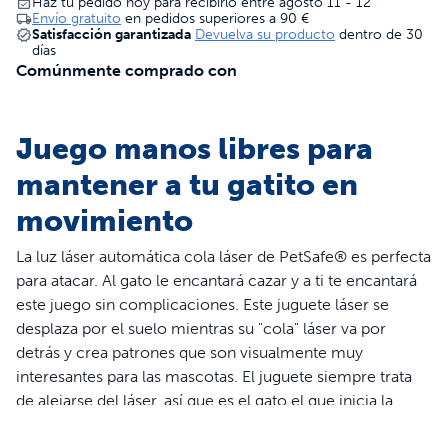
Haz tu pedido hoy para recibirlo entre agosto 11 - 12
Envío gratuito
en pedidos superiores a
90 €
Satisfacción garantizada
Devuelva su producto
dentro de 30
días
Comúnmente comprado con
Juego manos libres para
mantener a tu gatito en
movimiento
La luz láser automática cola láser de PetSafe® es perfecta
para atacar. Al gato le encantará cazar y a ti te encantará
este juego sin complicaciones. Este juguete láser se
desplaza por el suelo mientras su "cola" láser va por
detrás y crea patrones que son visualmente muy
interesantes para las mascotas. El juguete siempre trata
de alejarse del láser, así que es el gato el que inicia la
persecución, no al revés. Este producto utiliza láseres de