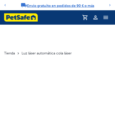
Envío gratuito en pedidos de 90 € o más
Carrusel de notificaciones
Perfil
Tienda
Luz láser automática cola láser