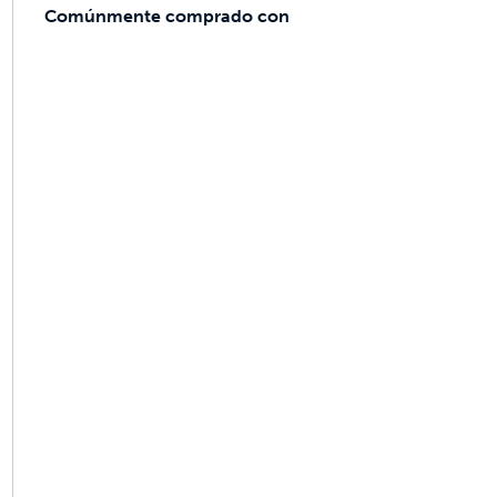
Comúnmente comprado con
cotas construidas para durar
 veces mejor