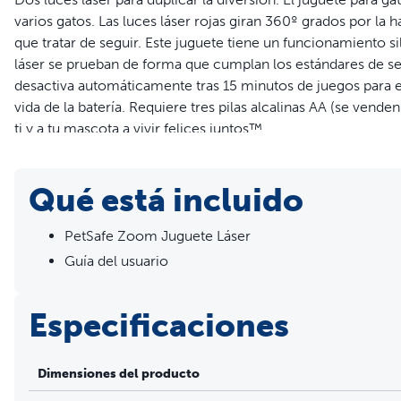
varios gatos. Las luces láser rojas giran 360º grados por l
que tratar de seguir. Este juguete tiene un funcionamiento si
láser se prueban de forma que cumplan los estándares de seg
desactiva automáticamente tras 15 minutos de juegos para ev
vida de la batería. Requiere tres pilas alcalinas AA (se vend
ti y a tu mascota a vivir felices juntos™.
Características
Qué está incluido
Incluye 2 rayos láser: excelente para hogares con varios ga
diversión
PetSafe Zoom Juguete Láser
Hace desaparecer el aburrimiento: los rayos láser rojos 
Guía del usuario
impredecibles que el gato tiene que tratar de seguir
Funcionamiento muy silencioso: la parte de arriba del jug
que hasta las mascotas muy tímidas puedan jugar sin dist
Especificaciones
Ejercicio estimulante: ir detrás de este juguete láser de 
y edad. Se ha diseñado para que estén siempre activos y
Dimensiones del producto
Juego manos libres: este juguete láser se desactiva auto
de estimulación a los gatos y alargar la vida de la batería