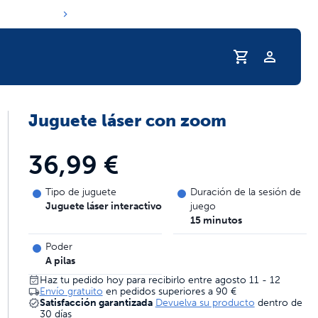
Perfil
Juguete láser con zoom
a de hidratación de tu mascota
36,99 €
Tipo de juguete
Duración de la sesión de
Juguete láser interactivo
juego
15 minutos
Poder
A pilas
Haz tu pedido hoy para recibirlo entre agosto 11 - 12
Envío gratuito
en pedidos superiores a
90 €
Satisfacción garantizada
Devuelva su producto
dentro de
30 días