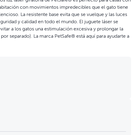
a habitación con movimientos impredecibles que el gato tiene
lencioso. La resistente base evita que se vuelque y las luces
uridad y calidad en todo el mundo. El juguete láser se
itar a los gatos una estimulación excesiva y prolongar la
en por separado). La marca PetSafe® está aquí para ayudarte a
tos, los 2 rayos láser interactivos ofrecen el doble de
giran 360º en torno a la habitación con movimientos
uete gira y emite sonidos electrónicos apenas audibles para
racciones
movimientos aleatorios encantará a los gatos de cualquier raza
 ocupados
máticamente tras 15 minutos de juego para evitar un exceso