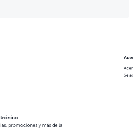
 de seguridad y calidad en todo el mundo
Ace
Acer
Sele
ctrónico
icias, promociones y más de la