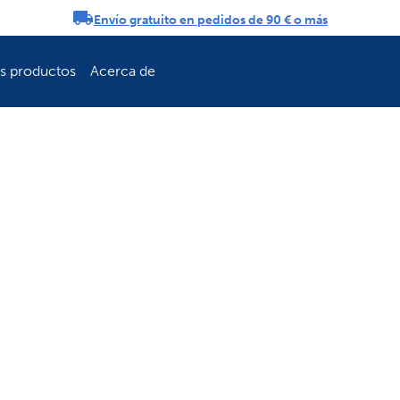
Envío gratuito en pedidos de 90 € o más
ificaciones
os productos
Acerca de
Refresca la rutin