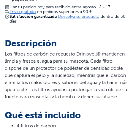
Haz tu pedido hoy para recibirlo entre agosto 12 - 13
Envío gratuito
en pedidos superiores a
90 €
Satisfacción garantizada
Devuelva su producto
dentro de 30
días
Descripción
Los filtros de carbón de repuesto Drinkwell® mantienen
limpia y fresca el agua para su mascota. Cada filtro
dispone de un protector de poliéster de densidad doble
que captura el pelo y la suciedad, mientras que el carbón
elimina los malos olores y sabores del agua y la hace más
apetecible. Los filtros ayudan a prolongar la vida útil de su
fuente para mascotas y la bomba, y deben sustituirse
cada entre dos y cuatro semanas para garantizar una
frescura máxima.
Qué está incluido
4 filtros de carbón