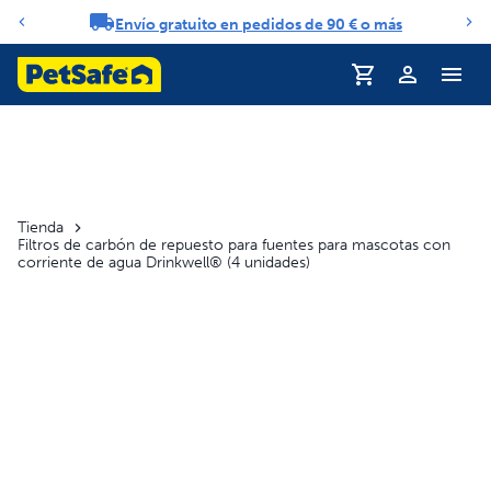
Envío gratuito en pedidos de 90 € o más
Carrusel de notificaciones
Perfil
Tienda
Filtros de carbón de repuesto para fuentes para mascotas con
corriente de agua Drinkwell® (4 unidades)