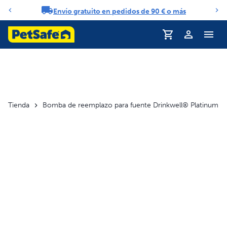
Envío gratuito en pedidos de 90 € o más
Carrusel de notificaciones
Perfil
Tienda
Bomba de reemplazo para fuente Drinkwell® Platinum