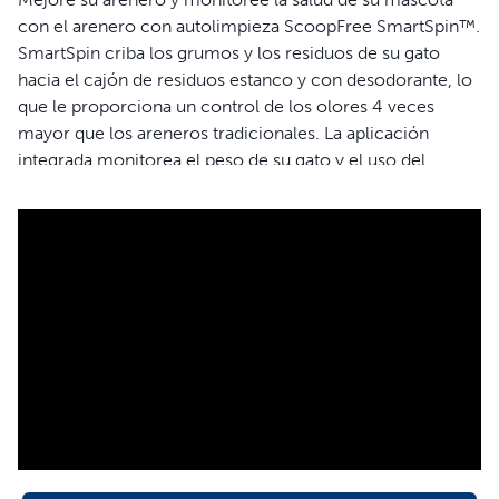
con el arenero con autolimpieza ScoopFree SmartSpin™.
SmartSpin criba los grumos y los residuos de su gato
hacia el cajón de residuos estanco y con desodorante, lo
que le proporciona un control de los olores 4 veces
mayor que los areneros tradicionales. La aplicación
integrada monitorea el peso de su gato y el uso del
arenero, ofreciéndole una información esencial sobre su
bienestar para que tenga siempre información sobre su
salud. La limpieza automática garantiza que su gato
disfrute de su arena favorita fresca en todo momento.
¡Despídase de recoger los residuos para siempre con el
Arenero con autolimpieza ScoopFree SmartSpin!
Características
La tecnología SmartSpin™ detecta la salida de su gato y
criba los residuos hacia el cajón de residuos estanco de
forma segura y silenciosa, proporcionando un control
de los olores 4 veces mayor comparado con los