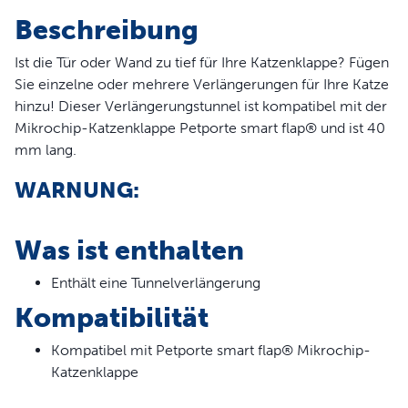
Beschreibung
Ist die Tür oder Wand zu tief für Ihre Katzenklappe? Fügen
Sie einzelne oder mehrere Verlängerungen für Ihre Katze
hinzu! Dieser Verlängerungstunnel ist kompatibel mit der
Mikrochip-Katzenklappe Petporte smart flap® und ist 40
mm lang.
WARNUNG:
Kleine Kinder können durch die Tür auf die andere Seite
gelangen.
Was ist enthalten
Vollständige Erklärung lesen.
Enthält eine Tunnelverlängerung
Kompatibilität
Kompatibel mit Petporte smart flap® Mikrochip-
Katzenklappe