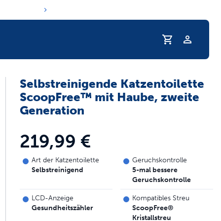
Profil
Selbstreinigende Katzentoilette
 Trinkgewohnheiten Ihres Haustieres
ScoopFree™ mit Haube, zweite
Generation
219,99 €
Art der Katzentoilette
Geruchskontrolle
Selbstreinigend
5-mal bessere
Geruchskontrolle
LCD-Anzeige
Kompatibles Streu
Gesundheitszähler
ScoopFree®
Kristallstreu