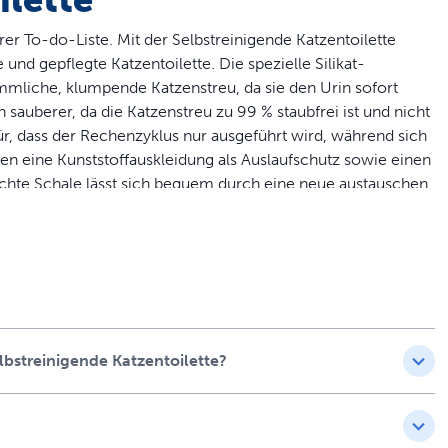
rer To-do-Liste. Mit der Selbstreinigende Katzentoilette
d gepflegte Katzentoilette. Die spezielle Silikat-
mmliche, klumpende Katzenstreu, da sie den Urin sofort
 sauberer, da die Katzenstreu zu 99 % staubfrei ist und nicht
ür, dass der Rechenzyklus nur ausgeführt wird, während sich
ben eine Kunststoffauskleidung als Auslaufschutz sowie einen
chte Schale lässt sich bequem durch eine neue austauschen.
e. Dadurch lassen sich gesundheitliche Probleme
e bietet Ihrer Katze einen angenehmen Sichtschutz. Mit der
cklich leben™.
 Auffüllen der Katzentoilette über mehrere Wochen
eseitigt Gerüche, indem sie Urin sofort absorbiert und Kot
lbstreinigende Katzentoilette?
 Silikate sind zu 99 % staubfrei. Eine Haube sorgt dafür,
auskleidung als Auslaufschutz, um Ihre Böden sauber zu