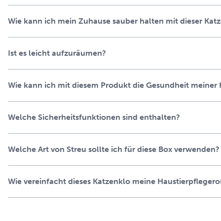
halten.
Wie kann ich mein Zuhause sauber halten mit dieser Katz
Einfache Reinigung – Schale einfach herausnehmen und en
sauber möglich.
Zur Überwachung der Gesundheit Ihrer Katze – Der Gesundh
Ist es leicht aufzuräumen?
benutzt.
Wie kann ich mit diesem Produkt die Gesundheit meiner
Welche Sicherheitsfunktionen sind enthalten?
Welche Art von Streu sollte ich für diese Box verwenden?
Wie vereinfacht dieses Katzenklo meine Haustierpflegero