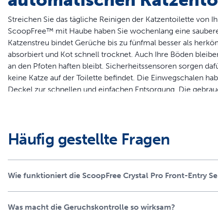
Streichen Sie das tägliche Reinigen der Katzentoilette von Ih
ScoopFree™ mit Haube haben Sie wochenlang eine saubere un
Katzenstreu bindet Gerüche bis zu fünfmal besser als herkö
absorbiert und Kot schnell trocknet. Auch Ihre Böden bleiben
an den Pfoten haften bleibt. Sicherheitssensoren sorgen daf
keine Katze auf der Toilette befindet. Die Einwegschalen ha
Deckel zur schnellen und einfachen Entsorgung. Die gebrau
Ein Gesundheitsmonitor zählt die Besuche der Katzentoilett
gegebenenfalls frühzeitig erkennen. Die mitgelieferte Haub
Marke PetSafe® können Sie und Ihr Haustier zusammen glü
Produktinformation
Häufig gestellte Fragen
Automatische Reinigung – Kein Schaufeln, Reinigen oder
Hervorragende Geruchsbindung – Die Silikat-Katzenstreu b
Wie funktioniert die ScoopFree Crystal Pro Front-Entry Se
schnell trocknet.
Saubere Böden – Die kaum an den Pfoten haften bleibenden
dass die Katzenstreu in der Schale bleibt.
Was macht die Geruchskontrolle so wirksam?
Auslaufschutz – Die Einwegschalen haben eine Kunststoff