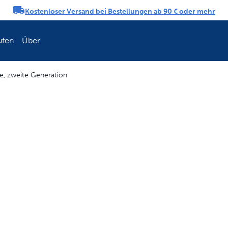
Kostenloser Versand bei Bestellungen ab 90 € oder mehr
ngs-Karussell
ufen
Über
e, zweite Generation
Erneuern Sie die