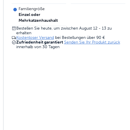
gebaut sind, um zu halten
Familiengröße
Einzel oder
Mehrkatzenhaushalt
Bestellen Sie heute, um zwischen August 12 - 13 zu
 Geruchskontrolle
erhalten
Kostenloser Versand
bei Bestellungen über
90 €
Zufriedenheit garantiert
Senden Sie Ihr Produkt zurück
innerhalb von 30 Tagen
hlene Zaunlösungen
ammen