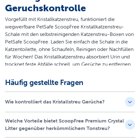
Geruchskontrolle
Vorgefüllt mit Kristallkatzenstreu, funktioniert die
wegwerfbare PetSafe ScoopFree Kristallkatzenstreu-
Schale mit den selbstreinigenden Katzenstreu-Boxen von
PetSafe ScoopFree. Laden Sie einfach die Schale in die
Katzentoilette, ohne Schaufeln, Reinigen oder Nachfüllen
für Wochen! Das Kristallkatzenstreu absorbiert Urin und
trocknet feste Abfälle schnell, um Gerüche zu entfernen.
Mit der vollständig wegwerfbaren Schale und der
Häufig gestellte Fragen
abgedeckten Abfallfalle müssen Sie nie wieder
unangenehmen Abfall sehen oder berühren! Ersetzen Sie
einfach alle paar Wochen die Katzenstreu-Schale und Ihre
Wie kontrolliert das Kristallstreu Gerüche?
ScoopFree Selbstreinigende Katzentoilette ist wieder wie
neu. Die Marke PetSafe ist hier, um Ihnen und Ihrem
Welche Vorteile bietet ScoopFree Premium Crystal
Haustier ein glückliches Zusammenleben zu
Litter gegenüber herkömmlichem Tonstreu?
ermöglichen.