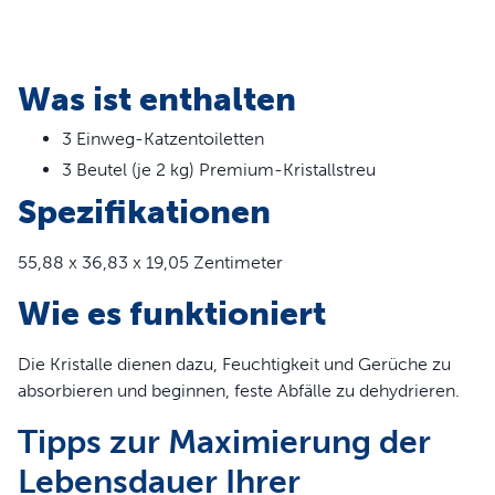
Funktionen
Design ohne Schaufel für einfache Wartung
In zwei Düften erhältlich: Frisch und Lavendel
Was ist enthalten
99% staubfreies Kristallstreu absorbiert Gerüche
schnell
3 Einweg-Katzentoiletten
Drei Packungsgrößenoptionen: 1er-Pack, 3er-Pack
3 Beutel (je 2 kg) Premium-Kristallstreu
und 6er-Pack
Spezifikationen
Mit einer Kunststoffauskleidung ausgestattet, um Lecks
zu verhindern
55,88 x 36,83 x 19,05 Zentimeter
Jedes Tablett hält bis zu 30 Tage für eine einzelne Katze
Kristalle mit geringer Spurbildung minimieren
Wie es funktioniert
Unordnung außerhalb der Box
Kompatibel mit ScoopFree Crystal Selbstreinigenden
Die Kristalle dienen dazu, Feuchtigkeit und Gerüche zu
Katzentoiletten
absorbieren und beginnen, feste Abfälle zu dehydrieren.
Tipps zur Maximierung der
Lebensdauer Ihrer