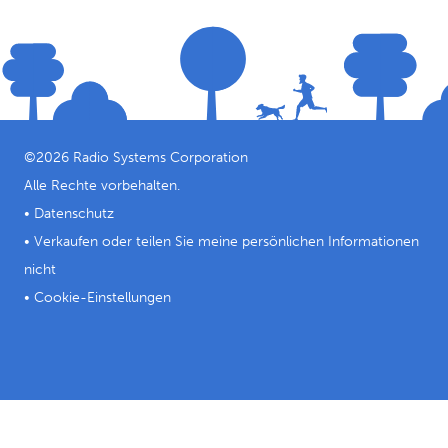
Rücksitz mit Kopfstütze befestigen. Wenn Sie den
Haustiersitz nicht benötigen, entfernen Sie ihn einfach
und falten ihn flach zusammen.
Einfache Reinigung: Die waschmaschinenfeste Einlage
lässt sich bequem frisch und sauber halten. In der
Reißverschlusstasche können Sie die Ausrüstung Ihres
Haustiers verstauen.
©
2026
Radio Systems Corporation
Alle Rechte vorbehalten.
•
Datenschutz
•
Verkaufen oder teilen Sie meine persönlichen Informationen
nicht
•
Cookie-Einstellungen