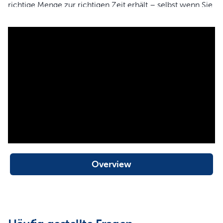
richtige Menge zur richtigen Zeit erhält – selbst wenn Sie
nicht zu Hause sind.
Sie bestimmen Zeit und Ort
Legen Sie Fütterungszeiten und Portionsgrößen für Ihre
Katze oder Ihren kleinen Hund fest, laden Sie den
FlexFeed Automatischen Futterautomat mit dem
Lieblingsfutter Ihres Haustiers – und schon ist alles bereit.
Der automatische Futterspender verfügt über zwei
Stromversorgungsoptionen: Netzadapter und
Batteriebetrieb, sodass Ihr Haustier auch bei
Stromausfällen zuverlässig gefüttert wird.
Overview
Individuell geplante
Mahlzeiten