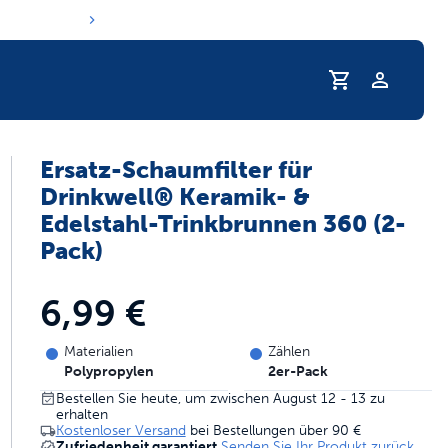
Profil
Ersatz-Schaumfilter für
 Trinkgewohnheiten Ihres Haustieres
Drinkwell® Keramik- &
Edelstahl-Trinkbrunnen 360 (2-
Pack)
6,99 €
Materialien
Zählen
Polypropylen
2er-Pack
Bestellen Sie heute, um zwischen August 12 - 13 zu
erhalten
Kostenloser Versand
bei Bestellungen über
90 €
Zufriedenheit garantiert
Senden Sie Ihr Produkt zurück