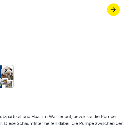
Tierklappen, die 
fen Sie ScoopFree für eine 4-mal bessere
p für von Tierärzten und Trainern empfo
ießen Sie entspannte Spaziergänge zus
tzpartikel und Haar im Wasser auf, bevor sie die Pumpe
er. Diese Schaumfilter helfen dabei, die Pumpe zwischen den