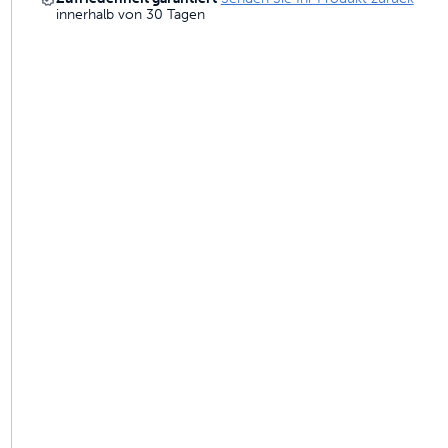
innerhalb von 30 Tagen
gebaut sind, um zu halten
 Geruchskontrolle
hlene Zaunlösungen
ammen