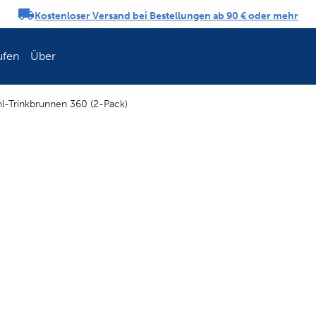
Kostenloser Versand bei Bestellungen ab 90 € oder mehr
ngs-Karussell
ufen
Über
hl-Trinkbrunnen 360 (2-Pack)
Erneuern Sie die