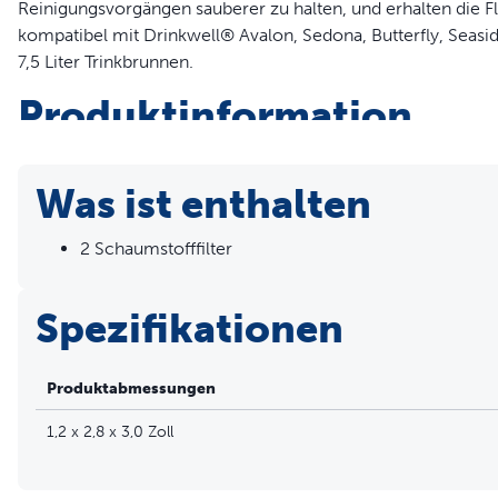
Reinigungsvorgängen sauberer zu halten, und erhalten die Flu
kompatibel mit Drinkwell® Avalon, Sedona, Butterfly, Seaside
7,5 Liter Trinkbrunnen.
Produktinformation
2 Filter pro Packung
Filter halten das Wasser Ihres Haustieres sauber und Frisch
Was ist enthalten
Verbessert Filtration
Fängt Schmutz und große Partikel auf
2 Schaumstofffilter
Hält die Pumpe sauberer
Schaumfilter alle 4 bis 6 Wochen ersetzen.
Spezifikationen
Produktabmessungen
1,2 x 2,8 x 3,0 Zoll