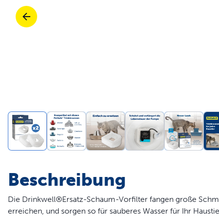
Reisen
Teile und Zubehör
Spiele
Mobilität
Reisen
Alle Katzen Produkte kaufen
Kau
Teile und Zubehör
Mobilität
Teile und Zubehör
Alle Hunde Produkte kaufen
Sho
Alles einkaufen
Gen
Beschreibung
Die Drinkwell®Ersatz-Schaum-Vorfilter fangen große Schmu
erreichen, und sorgen so für sauberes Wasser für Ihr Hausti