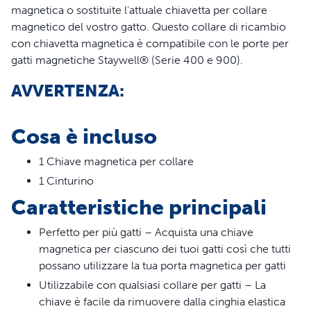
magnetica o sostituite l'attuale chiavetta per collare
magnetico del vostro gatto. Questo collare di ricambio
con chiavetta magnetica è compatibile con le porte per
gatti magnetiche Staywell® (Serie 400 e 900).
AVVERTENZA:
i bambini piccoli possono passare attraverso la porta.
Leggere l'intero avviso.
Cosa è incluso
1 Chiave magnetica per collare
1 Cinturino
Caratteristiche principali
Perfetto per più gatti – Acquista una chiave
magnetica per ciascuno dei tuoi gatti così che tutti
possano utilizzare la tua porta magnetica per gatti
Utilizzabile con qualsiasi collare per gatti – La
chiave è facile da rimuovere dalla cinghia elastica