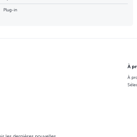
Plug-in
À p
À pr
Séle
ir les dernières nouvelles,