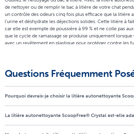
de nettoyer ou de remplir le bac à litière de votre chat pendan
un contrôle des odeurs cinq fois plus efficace que la litière 
l’urine et déshydrate les déjections solides. Cette litière à
car elle est exempte de poussière à 99 % et ne colle pas aux 
que le cycle de ramassage se produise uniquement lorsque votre
avec un revêtement en plastique pour protéger contre les fu
élimination rapide et facile. Il suffit de retirer le bac et de 
fréquence à laquelle votre fidèle compagnon utilise la litiè
d'un problème de santé. PetSafe est là pour que vous et vot
Caractéristiques
Questions Fréquemment Pos
Laissez le bac faire le travail : pas de ramassage, de nett
des semaines
Pourquoi devrais-je choisir la litière autonettoyante Sco
Contrôle des odeurs inégalé : la litière de cristaux élimine
déjections solides
Fini le désordre : les cristaux à faible dispersion sont ex
La litière autonettoyante ScoopFree® Crystal est-elle ad
chat
Protection contre les fuites : les bacs jetables disposent 