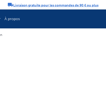
Livraison gratuite pour les commandes de 90 € ou plus
tifications
r
À propos
on
Rafraîchissez la 