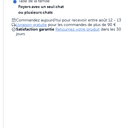
Taille de la famille
imaux conçues pour durer
Foyers avec un seul chat
ou plusieurs chats
Commandez aujourd'hui pour recevoir entre août 12 - 13
Livraison gratuite
pour les commandes de plus de
90 €
Satisfaction garantie
Retournez votre produit
dans les 30
s 4 fois meilleur
jours