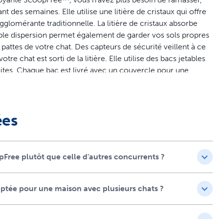
t des semaines. Elle utilise une litière de cristaux qui offre
agglomérante traditionnelle. La litière de cristaux absorbe
 faible dispersion permet également de garder vos sols propres
pattes de votre chat. Des capteurs de sécurité veillent à ce
 chat est sorti de la litière. Elle utilise des bacs jetables
ites. Chaque bac est livré avec un couvercle pour une
le jeter. Il existe même un compteur santé qui enregistre la
re. C'est un moyen pratique de détecter les premiers signes
re animal viviez heureux ensemble.
ées
oyage ou de remplissage du bac à litière de votre chat pendant
opFree plutôt que celle d'autres concurrents ?
 les odeurs en absorbant l'urine et en déshydratant les
empts de poussière à 99 % et ne collent pas aux pattes de votre
aptée pour une maison avec plusieurs chats ?
d'un revêtement en plastique pour offrir une protection